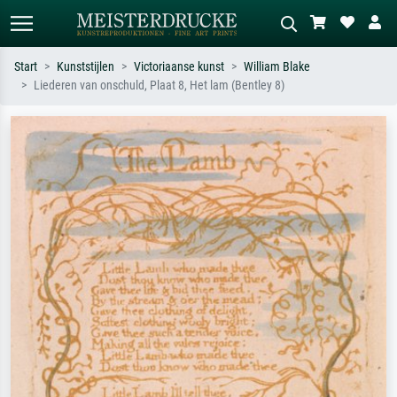
Start
Kunststijlen
Victoriaanse kunst
William Blake
Liederen van onschuld, Plaat 8, Het lam (Bentley 8)
Standaard zoeken
AI-beeldzoeker
Zoek op kunstenaar, titel of stijl – bijv.
Beschrijf de scène – bijv. groene
Monet, Sterrennacht, impressionisme,
weide, abstract met veel rood, donker
Hokusai-golf, naakt.
olieverfschilderij, staand naakt naast
een boom.