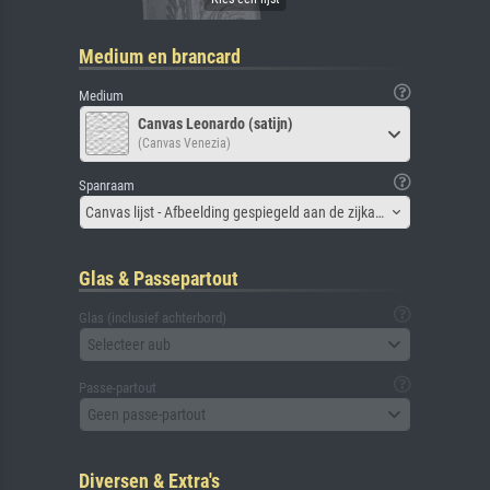
Medium en brancard
Medium
Canvas Leonardo (satijn)
(Canvas Venezia)
Spanraam
Canvas lijst - Afbeelding gespiegeld aan de zijkant
Glas & Passepartout
Glas (inclusief achterbord)
Selecteer aub
Passe-partout
Geen passe-partout
Diversen & Extra's