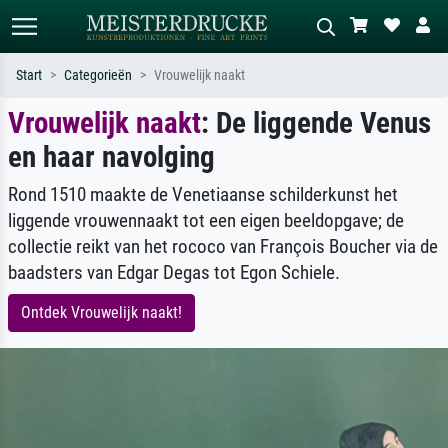
Start
Categorieën
Vrouwelijk naakt
Vrouwelijk naakt
: De liggende Venus
Standaard zoeken
AI-beeldzoeker
en haar navolging
Zoek op kunstenaar, titel of stijl – bijv.
Beschrijf de scène – bijv. groene
Monet, Sterrennacht, impressionisme,
weide, abstract met veel rood, donker
Hokusai-golf, naakt.
olieverfschilderij, staand naakt naast
Rond 1510 maakte de Venetiaanse schilderkunst het
een boom.
liggende vrouwennaakt tot een eigen beeldopgave; de
collectie reikt van het rococo van François Boucher via de
baadsters van Edgar Degas tot Egon Schiele.
Ontdek Vrouwelijk naakt!