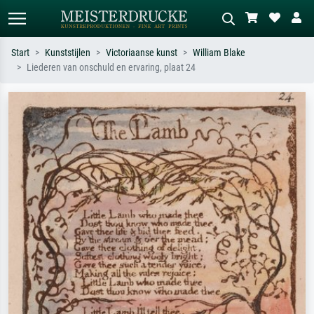
Start
Kunststijlen
Victoriaanse kunst
William Blake
Liederen van onschuld en ervaring, plaat 24
Standaard zoeken
AI-beeldzoeker
Zoek op kunstenaar, titel of stijl – bijv.
Beschrijf de scène – bijv. groene
Monet, Sterrennacht, impressionisme,
weide, abstract met veel rood, donker
Hokusai-golf, naakt.
olieverfschilderij, staand naakt naast
een boom.