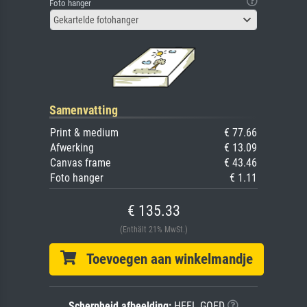
Foto hanger
Gekartelde fotohanger
Samenvatting
Print & medium
€ 77.66
Afwerking
€ 13.09
Canvas frame
€ 43.46
Foto hanger
€ 1.11
€ 135.33
(Enthält 21% MwSt.)
Toevoegen aan winkelmandje
Scherpheid afbeelding:
HEEL GOED