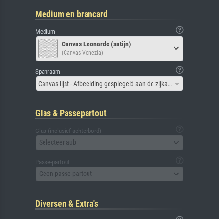
Medium en brancard
Medium
Canvas Leonardo (satijn)
(Canvas Venezia)
Spanraam
Canvas lijst - Afbeelding gespiegeld aan de zijkant
Glas & Passepartout
Glas (inclusief achterbord)
Selecteer aub
Passe-partout
Geen passe-partout
Diversen & Extra's