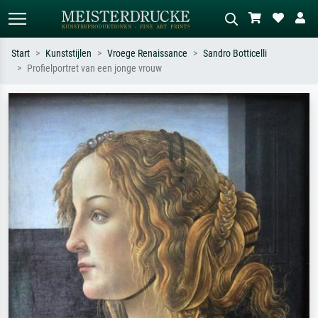
Start
Kunststijlen
Vroege Renaissance
Sandro Botticelli
Profielportret van een jonge vrouw
Standaard zoeken
AI-beeldzoeker
Zoek op kunstenaar, titel of stijl – bijv.
Beschrijf de scène – bijv. groene
Monet, Sterrennacht, impressionisme,
weide, abstract met veel rood, donker
Hokusai-golf, naakt.
olieverfschilderij, staand naakt naast
een boom.