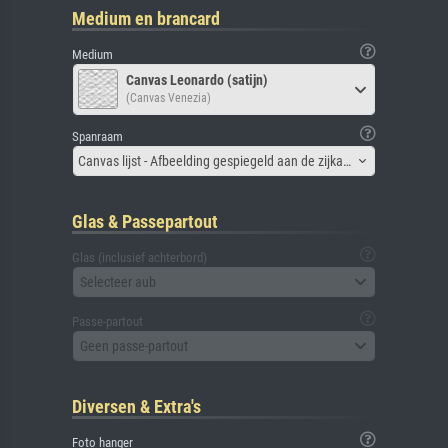
Medium en brancard
Medium
Canvas Leonardo (satijn)
(Canvas Venezia)
Spanraam
Canvas lijst - Afbeelding gespiegeld aan de zijkant
Glas & Passepartout
Glas (inclusief achterbord)
Selecteer aub
Passe-partout
Geen passe-partout
Diversen & Extra's
Foto hanger