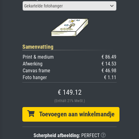
Gekartelde fotohanger
Samenvatting
Print & medium
€ 86.49
Afwerking
€ 14.53
Canvas frame
€ 46.98
Foto hanger
€ 1.11
€ 149.12
(Enthält 21% MwSt.)
Toevoegen aan winkelmandje
Scherpheid afbeelding:
PERFECT