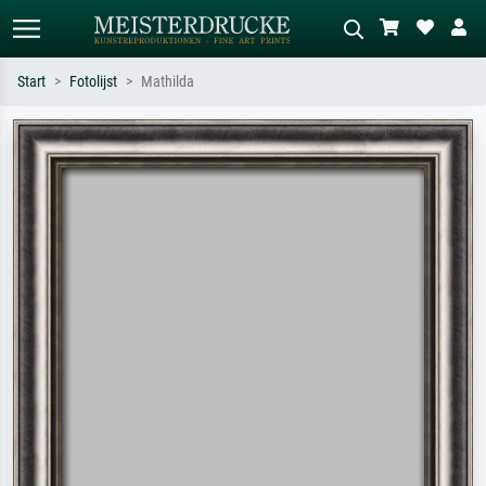
Start
Fotolijst
Mathilda
Standaard zoeken
AI-beeldzoeker
Zoek op kunstenaar, titel of stijl – bijv.
Beschrijf de scène – bijv. groene
Monet, Sterrennacht, impressionisme,
weide, abstract met veel rood, donker
Hokusai-golf, naakt.
olieverfschilderij, staand naakt naast
een boom.