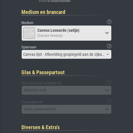
Medium en brancard
Medium
Canvas Leonardo (satijn)
(Canvas Venezia)
Spanraam
Canvas lijst - Afbeelding gespiegeld aan de zijkant
Glas & Passepartout
Glas (inclusief achterbord)
Selecteer aub
Passe-partout
Geen passe-partout
Diversen & Extra's