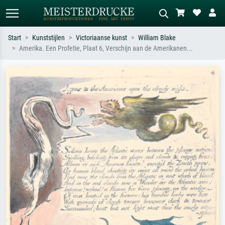
Start
Kunststijlen
Victoriaanse kunst
William Blake
Amerika. Een Profetie, Plaat 6, Verschijn aan de Amerikanen...
Standaard zoeken
AI-beeldzoeker
Zoek op kunstenaar, titel of stijl – bijv.
Beschrijf de scène – bijv. groene
Monet, Sterrennacht, impressionisme,
weide, abstract met veel rood, donker
Hokusai-golf, naakt.
olieverfschilderij, staand naakt naast
een boom.