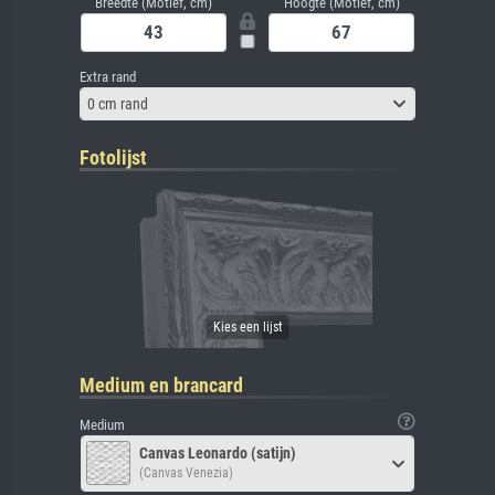
Breedte (Motief, cm)
Hoogte (Motief, cm)
Extra rand
0 cm rand
Fotolijst
Medium en brancard
Medium
Canvas Leonardo (satijn)
(Canvas Venezia)