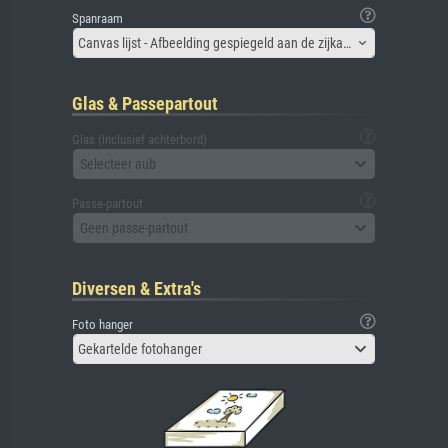
Spanraam
Canvas lijst - Afbeelding gespiegeld aan de zijkant
Glas & Passepartout
Glas (inclusief achterbord)
Selecteer aub
Passe-partout
Geen passe-partout
Diversen & Extra's
Foto hanger
Gekartelde fotohanger