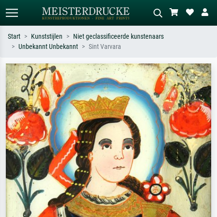
Start
Kunststijlen
Niet geclassificeerde kunstenaars
Unbekannt Unbekannt
Sint Varvara
Standaard zoeken
AI-beeldzoeker
Zoek op kunstenaar, titel of stijl – bijv.
Beschrijf de scène – bijv. groene
Monet, Sterrennacht, impressionisme,
weide, abstract met veel rood, donker
Hokusai-golf, naakt.
olieverfschilderij, staand naakt naast
een boom.