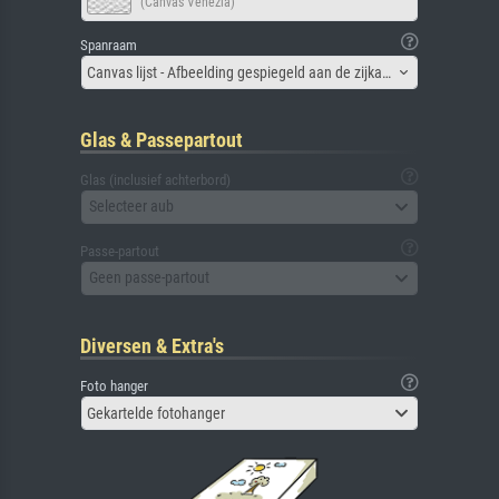
(Canvas Venezia)
Spanraam
Canvas lijst - Afbeelding gespiegeld aan de zijkant
Glas & Passepartout
Glas (inclusief achterbord)
Selecteer aub
Passe-partout
Geen passe-partout
Diversen & Extra's
Foto hanger
Gekartelde fotohanger