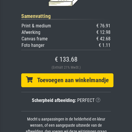
Samenvatting
Print & medium
€ 76.91
Afwerking
€ 12.98
Canvas frame
€ 42.68
Foto hanger
€ 1.11
€ 133.68
(Enthält 21% MwSt.)
Toevoegen aan winkelmandje
Scherpheid afbeelding:
PERFECT
Mocht u aanpassingen in de helderheid en kleur
wensen, of een aangepaste uitsnede van de
afbeelding, dan voeren wij deze wijzigingen graag