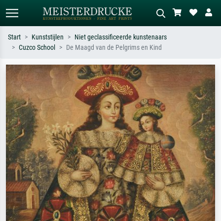
Start
Kunststijlen
Niet geclassificeerde kunstenaars
Cuzco School
De Maagd van de Pelgrims en Kind
Standaard zoeken
AI-beeldzoeker
Zoek op kunstenaar, titel of stijl – bijv.
Beschrijf de scène – bijv. groene
Monet, Sterrennacht, impressionisme,
weide, abstract met veel rood, donker
Hokusai-golf, naakt.
olieverfschilderij, staand naakt naast
een boom.