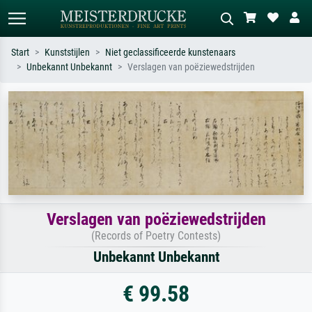
Start
Kunststijlen
Niet geclassificeerde kunstenaars
Unbekannt Unbekannt
Verslagen van poëziewedstrijden
Standaard zoeken
AI-beeldzoeker
Zoek op kunstenaar, titel of stijl – bijv.
Beschrijf de scène – bijv. groene
Monet, Sterrennacht, impressionisme,
weide, abstract met veel rood, donker
Hokusai-golf, naakt.
olieverfschilderij, staand naakt naast
een boom.
Verslagen van poëziewedstrijden
(Records of Poetry Contests)
Unbekannt Unbekannt
€ 99.58