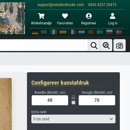
support@meisterdrucke.com · 0043 4257 29415
Winkelmandje
Favorieten
Registreer
Log in
Configureer kunstafdruk
Breedte (Motief, cm)
Hoogte (Motief, cm)
Extra rand
0 cm rand