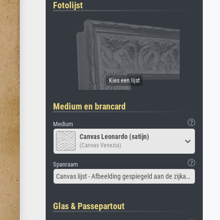
Fotolijst
Medium en brancard
Medium
Canvas Leonardo (satijn)
(Canvas Venezia)
Spanraam
Canvas lijst - Afbeelding gespiegeld aan de zijkant
Glas & Passepartout