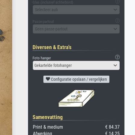
Glas (inclusief achterbord)
Selecteer aub
Passe-partout
Geen passe-partout
Diversen & Extra's
Foto hanger
Gekartelde fotohanger
Configuratie opslaan / vergelijken
Samenvatting
Print & medium
€ 84.37
Afwerking
€ 14.25