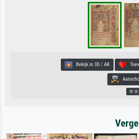
Bekijk in 3D / AR
Toevo
Aanschouw
Verge