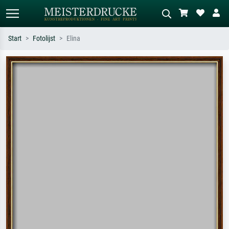
Start
Fotolijst
Elina
Standaard zoeken
AI-beeldzoeker
Zoek op kunstenaar, titel of stijl – bijv.
Beschrijf de scène – bijv. groene
Monet, Sterrennacht, impressionisme,
weide, abstract met veel rood, donker
Hokusai-golf, naakt.
olieverfschilderij, staand naakt naast
een boom.