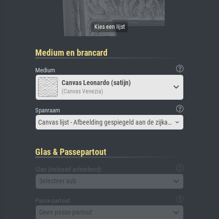
Medium en brancard
Medium
Canvas Leonardo (satijn)
(Canvas Venezia)
Spanraam
Canvas lijst - Afbeelding gespiegeld aan de zijkant
Glas & Passepartout
Glas (inclusief achterbord)
Selecteer aub
Passe-partout
Geen passe-partout