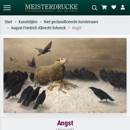
Start
Kunststijlen
Niet geclassificeerde kunstenaars
August Friedrich Albrecht Schenck
Angst
Standaard zoeken
AI-beeldzoeker
Zoek op kunstenaar, titel of stijl – bijv.
Beschrijf de scène – bijv. groene
Monet, Sterrennacht, impressionisme,
weide, abstract met veel rood, donker
Hokusai-golf, naakt.
olieverfschilderij, staand naakt naast
een boom.
Angst
(Anguish)