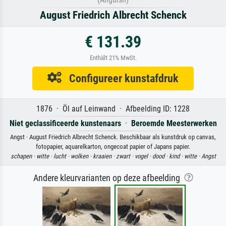
August Friedrich Albrecht Schenck
€ 131.39
Enthält 21% MwSt.
Configureer kunstafdruk
1876 · Öl auf Leinwand · Afbeelding ID: 1228
Niet geclassificeerde kunstenaars
·
Beroemde Meesterwerken
Angst · August Friedrich Albrecht Schenck. Beschikbaar als kunstdruk op canvas,
fotopapier, aquarelkarton, ongecoat papier of Japans papier.
schapen ·
witte ·
lucht ·
wolken ·
kraaien ·
zwart ·
vogel ·
dood ·
kind ·
witte ·
Angst
Andere kleurvarianten op deze afbeelding