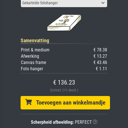
Gekartelde fotohanger
Samenvatting
Print & medium
€ 78.38
Afwerking
€ 13.27
Canvas frame
€ 43.46
Foto hanger
€ 1.11
€ 136.23
(Enthält 21% MwSt.)
Toevoegen aan winkelmandje
Scherpheid afbeelding:
PERFECT