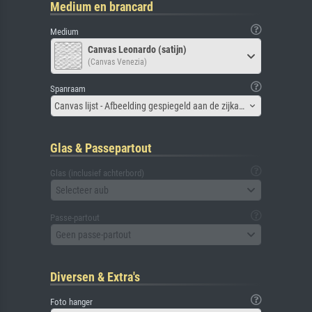
Medium en brancard
Medium
Canvas Leonardo (satijn)
(Canvas Venezia)
Spanraam
Canvas lijst - Afbeelding gespiegeld aan de zijkant
Glas & Passepartout
Glas (inclusief achterbord)
Selecteer aub
Passe-partout
Geen passe-partout
Diversen & Extra's
Foto hanger