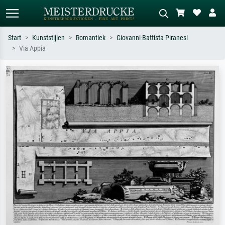
Start
Kunststijlen
Romantiek
Giovanni-Battista Piranesi
Via Appia
Standaard zoeken
AI-beeldzoeker
Zoek op kunstenaar, titel of stijl – bijv.
Beschrijf de scène – bijv. groene
Monet, Sterrennacht, impressionisme,
weide, abstract met veel rood, donker
Hokusai-golf, naakt.
olieverfschilderij, staand naakt naast
een boom.