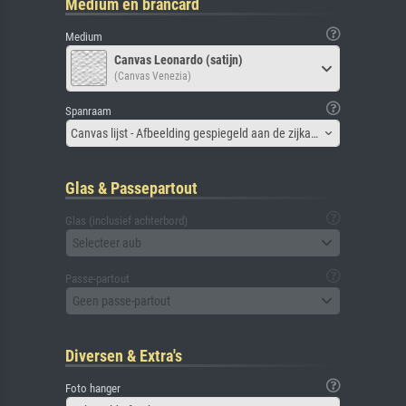
Medium en brancard
Medium
Canvas Leonardo (satijn)
(Canvas Venezia)
Spanraam
Canvas lijst - Afbeelding gespiegeld aan de zijkant
Glas & Passepartout
Glas (inclusief achterbord)
Selecteer aub
Passe-partout
Geen passe-partout
Diversen & Extra's
Foto hanger