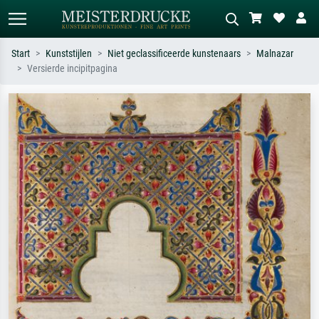
Start
Kunststijlen
Niet geclassificeerde kunstenaars
Malnazar
Versierde incipitpagina
Standaard zoeken
AI-beeldzoeker
Zoek op kunstenaar, titel of stijl – bijv.
Beschrijf de scène – bijv. groene
Monet, Sterrennacht, impressionisme,
weide, abstract met veel rood, donker
Hokusai-golf, naakt.
olieverfschilderij, staand naakt naast
een boom.