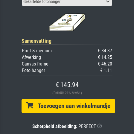
Gekartelde fotohanger
Samenvatting
Print & medium
€ 84.37
Afwerking
€ 14.25
Canvas frame
€ 46.20
Foto hanger
€ 1.11
€ 145.94
(Enthält 21% MwSt.)
Toevoegen aan winkelmandje
Scherpheid afbeelding:
PERFECT