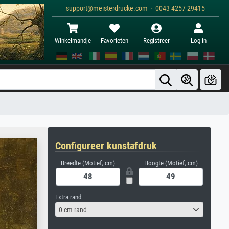
support@meisterdrucke.com · 0043 4257 29415
Winkelmandje
Favorieten
Registreer
Log in
Configureer kunstafdruk
Breedte (Motief, cm)
Hoogte (Motief, cm)
Extra rand
0 cm rand