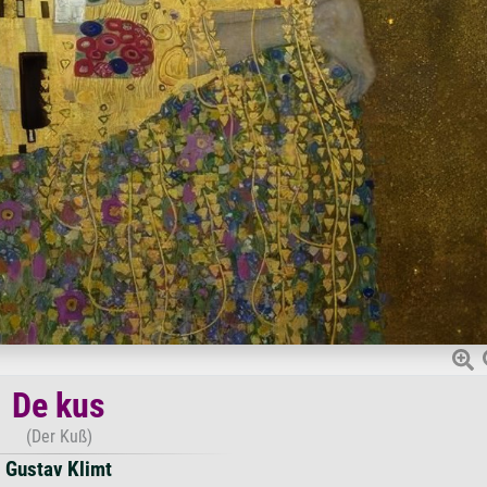
De kus
(Der Kuß)
Gustav Klimt