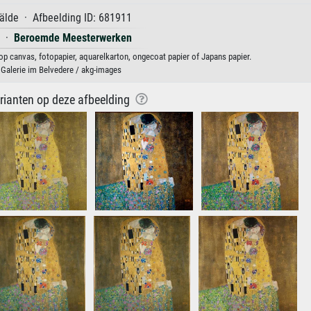
lde · Afbeelding ID: 681911
·
Beroemde Meesterwerken
op canvas, fotopapier, aquarelkarton, ongecoat papier of Japans papier.
 Galerie im Belvedere / akg-images
arianten op deze afbeelding