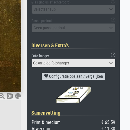
Glas (inclusief achterbord)
Selecteer aub
Passe-partout
Geen passe-partout
Diversen & Extra's
Foto hanger
Gekartelde fotohanger
Configuratie opslaan / vergelijken
Samenvatting
Print & medium
€ 65.59
Afwerking
€ 11.30