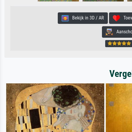
Bekijk in 3D / AR
Toevo
Aanschouw
Verge