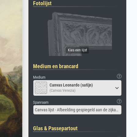
Fotolijst
Medium en brancard
Medium
Canvas Leonardo (satijn)
(Canvas Venezia)
Spanraam
Canvas lijst - Afbeelding gespiegeld aan de zijkant
Glas & Passepartout