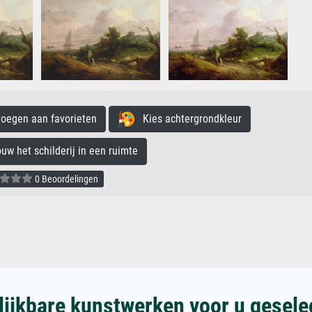
egen aan favorieten
Kies achtergrondkleur
 het schilderij in een ruimte
0 Beoordelingen
lijkbare kunstwerken voor u gesele