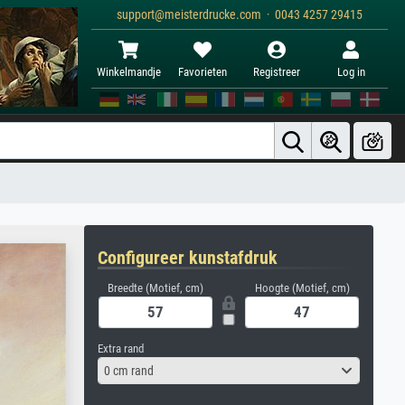
support@meisterdrucke.com · 0043 4257 29415
Winkelmandje
Favorieten
Registreer
Log in
Configureer kunstafdruk
Breedte (Motief, cm)
Hoogte (Motief, cm)
Extra rand
0 cm rand