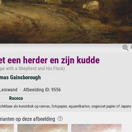
 een herder en zijn kudde
pe with a Shepherd and His Flock)
mas Gainsborough
Leinwand · Afbeelding ID: 9556
Rococo
ikbaar als kunstdruk op canvas, fotopapier, aquarelkarton, ongecoat papier of Japans 
arianten op deze afbeelding