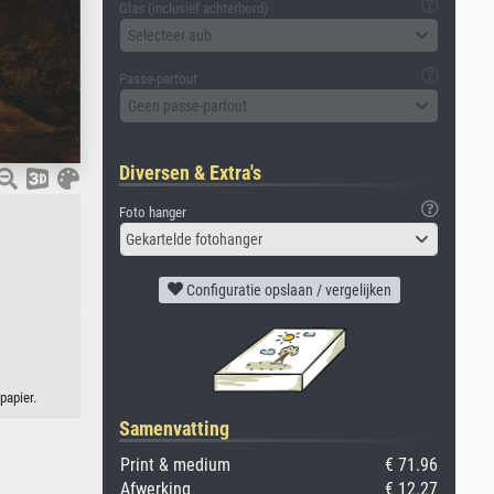
Glas (inclusief achterbord)
Selecteer aub
Passe-partout
Geen passe-partout
Diversen & Extra's
Foto hanger
Gekartelde fotohanger
Configuratie opslaan / vergelijken
papier.
Samenvatting
Print & medium
€ 71.96
Afwerking
€ 12.27