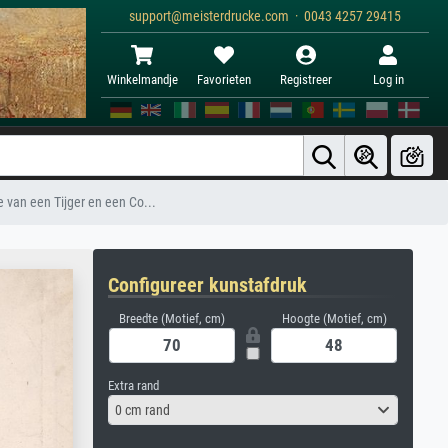
support@meisterdrucke.com · 0043 4257 29415
Winkelmandje
Favorieten
Registreer
Log in
 van een Tijger en een Co...
Configureer kunstafdruk
Breedte (Motief, cm)
Hoogte (Motief, cm)
Extra rand
0 cm rand