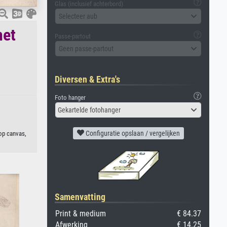
Glas (inclusief achterbord)
Selecteer aub
het
Passe-partout
Geen passe-partout
Diversen & Extra's
Foto hanger
Gekartelde fotohanger
Configuratie opslaan / vergelijken
op canvas,
Samenvatting
Print & medium
€ 84.37
Afwerking
€ 14.25