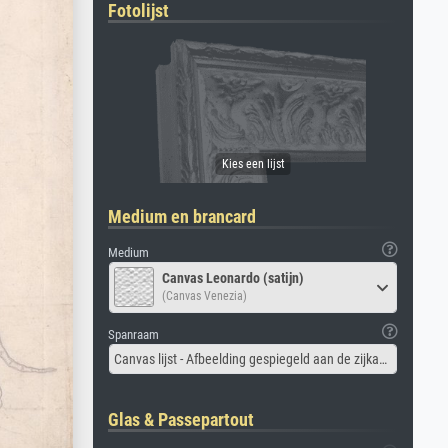
Fotolijst
Medium en brancard
Medium
Canvas Leonardo (satijn)
(Canvas Venezia)
Spanraam
Canvas lijst - Afbeelding gespiegeld aan de zijkant
Glas & Passepartout