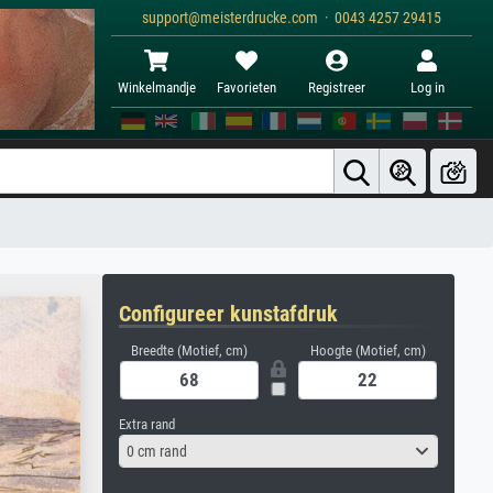
support@meisterdrucke.com · 0043 4257 29415
Winkelmandje
Favorieten
Registreer
Log in
Configureer kunstafdruk
Breedte (Motief, cm)
Hoogte (Motief, cm)
Extra rand
0 cm rand