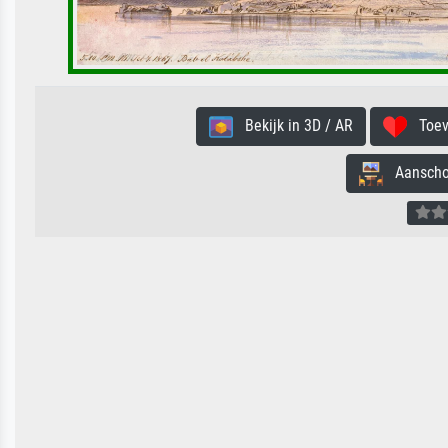
Bekijk in 3D / AR
Toevo
Aanschouw