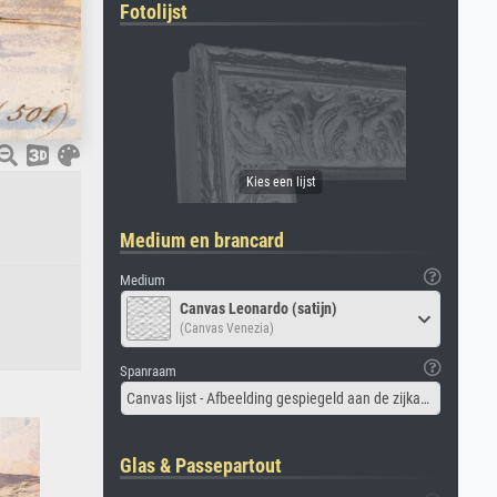
Fotolijst
Medium en brancard
Medium
Canvas Leonardo (satijn)
(Canvas Venezia)
Spanraam
Canvas lijst - Afbeelding gespiegeld aan de zijkant
Glas & Passepartout