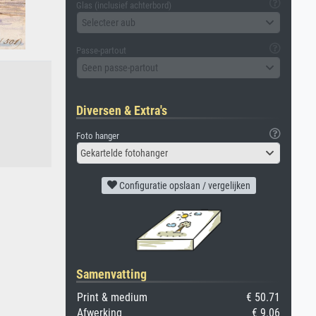
Glas (inclusief achterbord)
Selecteer aub
Passe-partout
Geen passe-partout
Diversen & Extra's
Foto hanger
Gekartelde fotohanger
Configuratie opslaan / vergelijken
Samenvatting
Print & medium
€ 50.71
Afwerking
€ 9.06