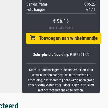
Canvas frame
€ 35.25
Foto hanger
€ 1.11
€ 96.13
(Enthält 21% MwSt.)
Toevoegen aan winkelmandje
Scherpheid afbeelding:
PERFECT
Mocht u aanpassingen in de helderheid en kleur
wensen, of een aangepaste uitsnede van de
afbeelding, dan voeren wij deze wijzigingen graag
zonder extra kosten voor u door. Aarzel alstublieft
niet contact met ons op te nemen.
cteerd