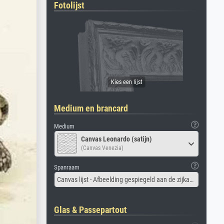
Fotolijst
Medium en brancard
Medium
Canvas Leonardo (satijn)
(Canvas Venezia)
Spanraam
Canvas lijst - Afbeelding gespiegeld aan de zijkant
Glas & Passepartout