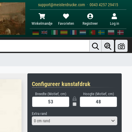
support@meisterdrucke.com · 0043 4257 29415
Winkelmandje
Favorieten
Registreer
Log in
Configureer kunstafdruk
Breedte (Motief, cm)
Hoogte (Motief, cm)
Extra rand
0 cm rand