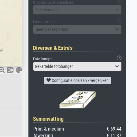
Glas (inclusief achterbord)
Selecteer aub
Passe-partout
Geen passe-partout
Diversen & Extra's
Foto hanger
Gekartelde fotohanger
Configuratie opslaan / vergelijken
Samenvatting
Print & medium
€ 69.44
Afwerking
€ 11.87