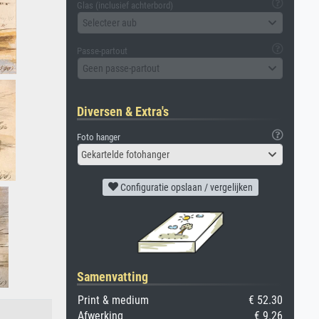
Glas (inclusief achterbord)
Selecteer aub
Passe-partout
Geen passe-partout
Diversen & Extra's
Foto hanger
Gekartelde fotohanger
Configuratie opslaan / vergelijken
Samenvatting
Print & medium
€ 52.30
Afwerking
€ 9.26