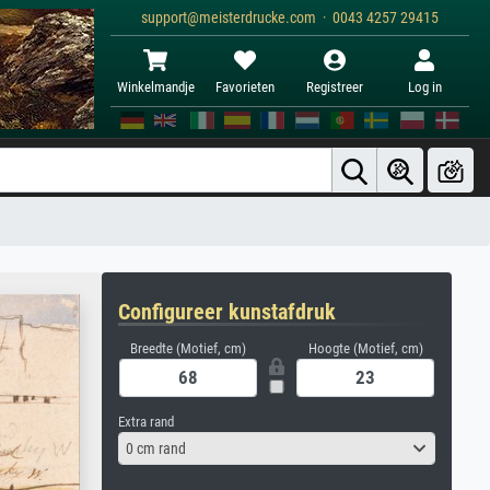
support@meisterdrucke.com · 0043 4257 29415
Winkelmandje
Favorieten
Registreer
Log in
Configureer kunstafdruk
Breedte (Motief, cm)
Hoogte (Motief, cm)
Extra rand
0 cm rand