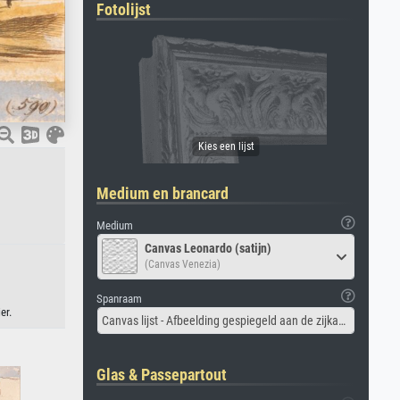
Fotolijst
Medium en brancard
Medium
Canvas Leonardo (satijn)
(Canvas Venezia)
Spanraam
er.
Canvas lijst - Afbeelding gespiegeld aan de zijkant
Glas & Passepartout