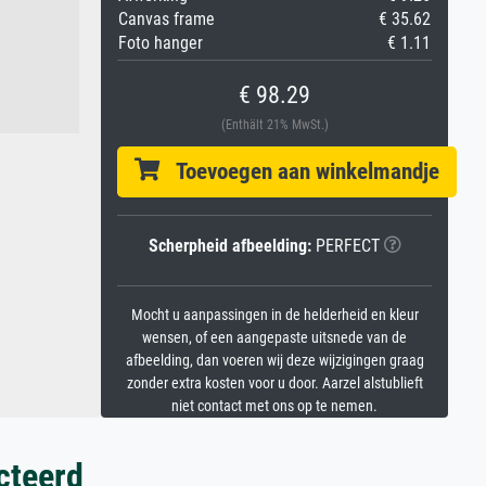
Canvas frame
€ 35.62
Foto hanger
€ 1.11
€ 98.29
(Enthält 21% MwSt.)
Toevoegen aan winkelmandje
Scherpheid afbeelding:
PERFECT
Mocht u aanpassingen in de helderheid en kleur
wensen, of een aangepaste uitsnede van de
afbeelding, dan voeren wij deze wijzigingen graag
zonder extra kosten voor u door. Aarzel alstublieft
niet contact met ons op te nemen.
cteerd