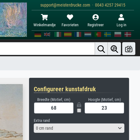
support@meisterdrucke.com · 0043 4257 29415
Winkelmandje
Favorieten
Registreer
Log in
Configureer kunstafdruk
Breedte (Motief, cm)
Hoogte (Motief, cm)
Extra rand
0 cm rand