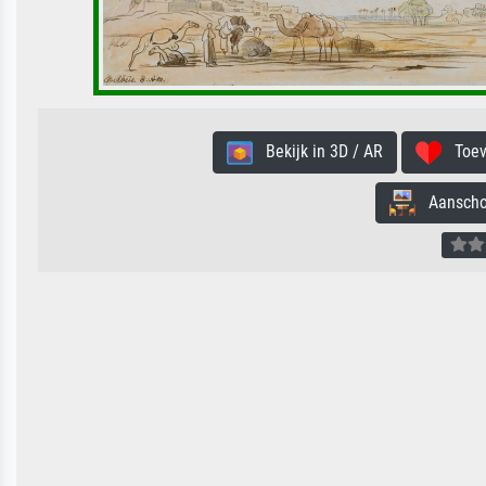
Bekijk in 3D / AR
Toevo
Aanschouw