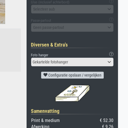
Glas (inclusief achterbord)
Selecteer aub
Passe-partout
Geen passe-partout
Diversen & Extra's
Foto hanger
Gekartelde fotohanger
Configuratie opslaan / vergelijken
Samenvatting
Print & medium
€ 52.30
Afwerking
€ 9.26