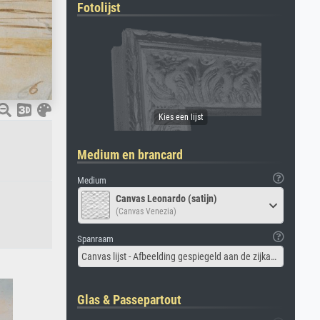
Fotolijst
Medium en brancard
Medium
Canvas Leonardo (satijn)
(Canvas Venezia)
Spanraam
Canvas lijst - Afbeelding gespiegeld aan de zijkant
Glas & Passepartout