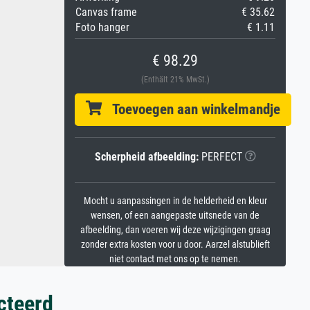
Canvas frame
€ 35.62
Foto hanger
€ 1.11
€ 98.29
(Enthält 21% MwSt.)
Toevoegen aan winkelmandje
Scherpheid afbeelding:
PERFECT
Mocht u aanpassingen in de helderheid en kleur
wensen, of een aangepaste uitsnede van de
afbeelding, dan voeren wij deze wijzigingen graag
zonder extra kosten voor u door. Aarzel alstublieft
niet contact met ons op te nemen.
cteerd