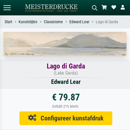
Start
Kunststijlen
Classicisme
Edward Lear
Lago di Garda
Standaard zoeken
AI-beeldzoeker
Zoek op kunstenaar, titel of stijl – bijv.
Beschrijf de scène – bijv. groene
Monet, Sterrennacht, impressionisme,
weide, abstract met veel rood, donker
Hokusai-golf, naakt.
olieverfschilderij, staand naakt naast
een boom.
Lago di Garda
(Lake Garda)
Edward Lear
€ 79.87
Enthält 21% MwSt.
Configureer kunstafdruk