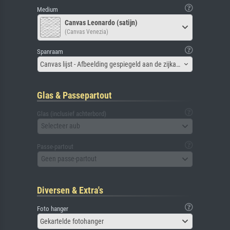
Medium
Canvas Leonardo (satijn)
(Canvas Venezia)
Spanraam
Canvas lijst - Afbeelding gespiegeld aan de zijkant
Glas & Passepartout
Glas (inclusief achterbord)
Selecteer aub
Passe-partout
Geen passe-partout
Diversen & Extra's
Foto hanger
Gekartelde fotohanger