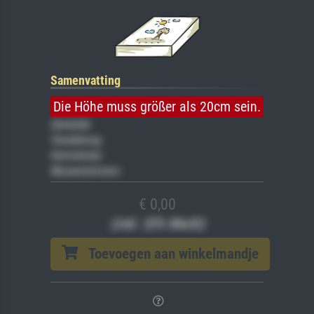
Samenvatting
Die Höhe muss größer als 20cm sein.
Gemälde
Veredelung
Keilrahmen
Museumslizenz
€ 0,00
(inkl. 20% MwSt)
Toevoegen aan winkelmandje