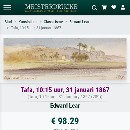
Start
Kunststijlen
Classicisme
Edward Lear
Tafa, 10:15 uur, 31 januari 1867
Standaard zoeken
AI-beeldzoeker
Zoek op kunstenaar, titel of stijl – bijv.
Beschrijf de scène – bijv. groene
Monet, Sterrennacht, impressionisme,
weide, abstract met veel rood, donker
Hokusai-golf, naakt.
olieverfschilderij, staand naakt naast
een boom.
Tafa, 10:15 uur, 31 januari 1867
(Tafa, 10-15 am, 31 January 1867 (289))
Edward Lear
€ 98.29