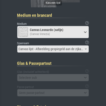
Medium en brancard
Medium
Canvas Leonardo (satijn)
(Canvas Venezia)
Spanraam
Canvas lijst - Afbeelding gespiegeld aan de zijkant
Glas & Passepartout
Glas (inclusief achterbord)
Selecteer aub
Passe-partout
Geen passe-partout