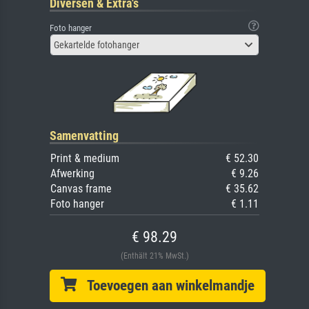
Diversen & Extra's
Foto hanger
Gekartelde fotohanger
Samenvatting
Print & medium
€ 52.30
Afwerking
€ 9.26
Canvas frame
€ 35.62
Foto hanger
€ 1.11
€ 98.29
(Enthält 21% MwSt.)
Toevoegen aan winkelmandje