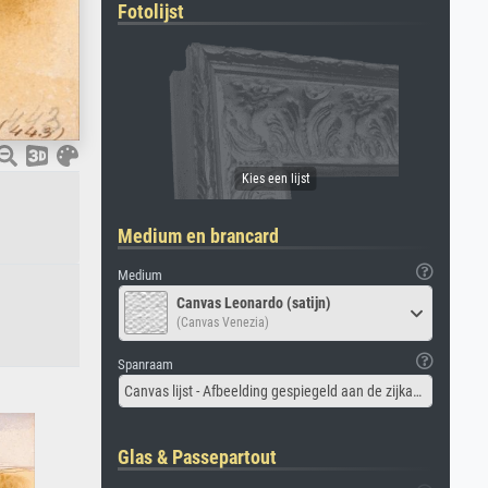
Fotolijst
Medium en brancard
Medium
Canvas Leonardo (satijn)
(Canvas Venezia)
Spanraam
Canvas lijst - Afbeelding gespiegeld aan de zijkant
Glas & Passepartout