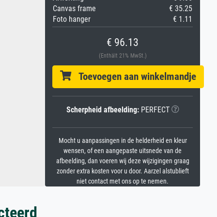
Canvas frame
€ 35.25
Foto hanger
€ 1.11
€ 96.13
(Enthält 21% MwSt.)
Toevoegen aan winkelmandje
Scherpheid afbeelding:
PERFECT
Mocht u aanpassingen in de helderheid en kleur
wensen, of een aangepaste uitsnede van de
afbeelding, dan voeren wij deze wijzigingen graag
zonder extra kosten voor u door. Aarzel alstublieft
niet contact met ons op te nemen.
cteerd