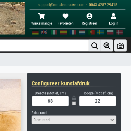
support@meisterdrucke.com · 0043 4257 29415
Winkelmandje
Favorieten
Registreer
Log in
Configureer kunstafdruk
Breedte (Motief, cm)
Hoogte (Motief, cm)
Extra rand
0 cm rand