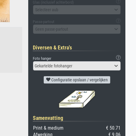
Glas (inclusief achterbord)
Selecteer aub
Passe-partout
Geen passe-partout
Diversen & Extra's
Foto hanger
Gekartelde fotohanger
Configuratie opslaan / vergelijken
Samenvatting
Print & medium
€ 50.71
Afwerking
€ 9.06