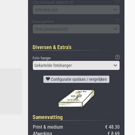
Glas (inclusief achterbord)
Selecteer aub
Passe-partout
Geen passe-partout
Diversen & Extra's
Foto hanger
Gekartelde fotohanger
Configuratie opslaan / vergelijken
Samenvatting
Print & medium
€ 48.30
Afwerking
€ 8.69