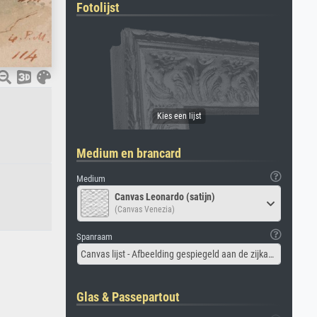
Fotolijst
Medium en brancard
Medium
Canvas Leonardo (satijn)
(Canvas Venezia)
Spanraam
Canvas lijst - Afbeelding gespiegeld aan de zijkant
Glas & Passepartout