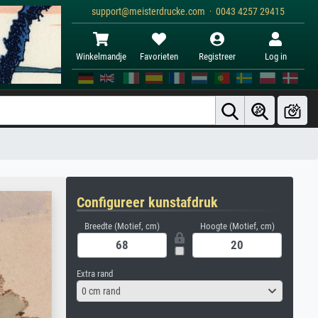
support@meisterdrucke.com · 0043 4257 29415
Winkelmandje
Favorieten
Registreer
Log in
Configureer kunstafdruk
Breedte (Motief, cm)
Hoogte (Motief, cm)
Extra rand
0 cm rand