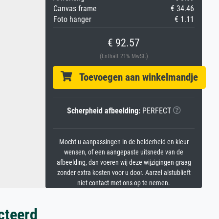
Canvas frame
€ 34.46
Foto hanger
€ 1.11
€ 92.57
(Enthält 21% MwSt.)
Toevoegen aan winkelmandje
Scherpheid afbeelding:
PERFECT
Mocht u aanpassingen in de helderheid en kleur
wensen, of een aangepaste uitsnede van de
afbeelding, dan voeren wij deze wijzigingen graag
zonder extra kosten voor u door. Aarzel alstublieft
niet contact met ons op te nemen.
cteerd