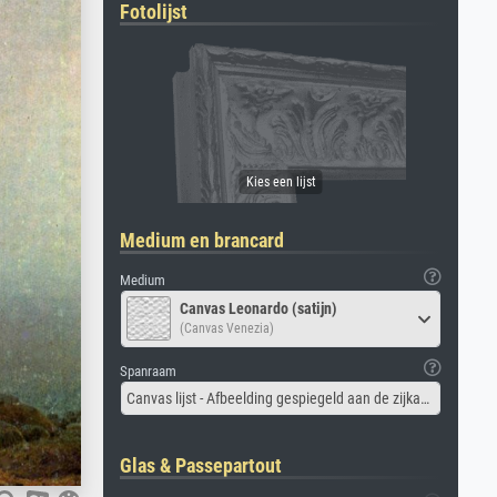
Fotolijst
Medium en brancard
Medium
Canvas Leonardo (satijn)
(Canvas Venezia)
Spanraam
Canvas lijst - Afbeelding gespiegeld aan de zijkant
Glas & Passepartout