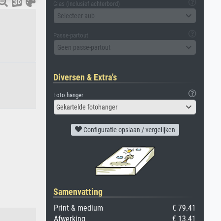
Glas (inclusief achterbord)
Selecteer aub
Passe-partout
Geen passe-partout
Diversen & Extra's
Foto hanger
Gekartelde fotohanger
Configuratie opslaan / vergelijken
Samenvatting
Print & medium
€ 79.41
Afwerking
€ 13.41