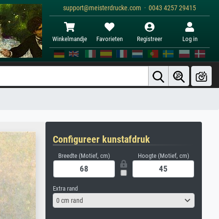
support@meisterdrucke.com · 0043 4257 29415
Winkelmandje
Favorieten
Registreer
Log in
Configureer kunstafdruk
Breedte (Motief, cm)
Hoogte (Motief, cm)
Extra rand
0 cm rand