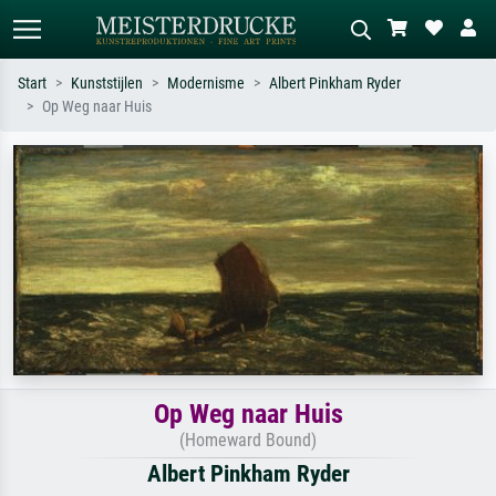
Start
Kunststijlen
Modernisme
Albert Pinkham Ryder
Op Weg naar Huis
Standaard zoeken
AI-beeldzoeker
Zoek op kunstenaar, titel of stijl – bijv.
Beschrijf de scène – bijv. groene
Monet, Sterrennacht, impressionisme,
weide, abstract met veel rood, donker
Hokusai-golf, naakt.
olieverfschilderij, staand naakt naast
een boom.
Op Weg naar Huis
(Homeward Bound)
Albert Pinkham Ryder