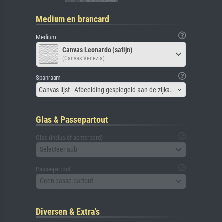
Medium en brancard
Medium
Canvas Leonardo (satijn)
(Canvas Venezia)
Spanraam
Canvas lijst - Afbeelding gespiegeld aan de zijkant
Glas & Passepartout
Glas (inclusief achterbord)
Selecteer aub
Passe-partout
Geen passe-partout
Diversen & Extra's