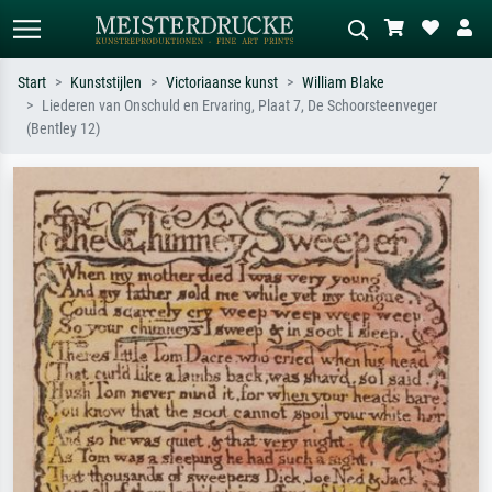
Start
Kunststijlen
Victoriaanse kunst
William Blake
Liederen van Onschuld en Ervaring, Plaat 7, De Schoorsteenveger
Standaard zoeken
AI-beeldzoeker
(Bentley 12)
Zoek op kunstenaar, titel of stijl – bijv.
Beschrijf de scène – bijv. groene
Monet, Sterrennacht, impressionisme,
weide, abstract met veel rood, donker
Hokusai-golf, naakt.
olieverfschilderij, staand naakt naast
een boom.