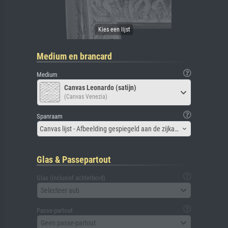
Medium en brancard
Medium
Canvas Leonardo (satijn)
(Canvas Venezia)
Spanraam
Canvas lijst - Afbeelding gespiegeld aan de zijkant
Glas & Passepartout
Glas (inclusief achterbord)
Selecteer aub
Passe-partout
Geen passe-partout