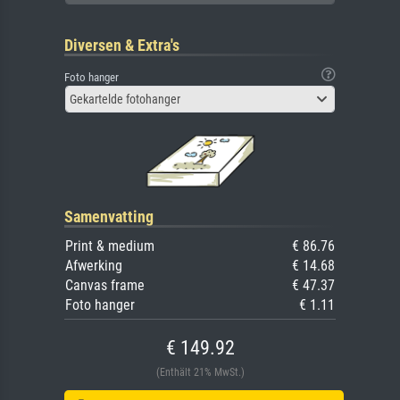
Diversen & Extra's
Foto hanger
Gekartelde fotohanger
Samenvatting
Print & medium
€ 86.76
Afwerking
€ 14.68
Canvas frame
€ 47.37
Foto hanger
€ 1.11
€ 149.92
(Enthält 21% MwSt.)