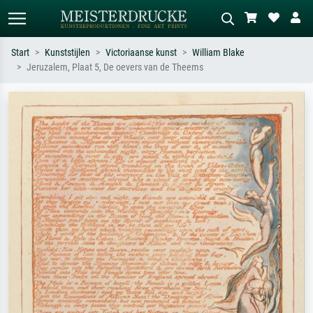
Start
Kunststijlen
Victoriaanse kunst
William Blake
Jeruzalem, Plaat 5, De oevers van de Theems
Standaard zoeken
AI-beeldzoeker
Zoek op kunstenaar, titel of stijl – bijv.
Beschrijf de scène – bijv. groene
Monet, Sterrennacht, impressionisme,
weide, abstract met veel rood, donker
Hokusai-golf, naakt.
olieverfschilderij, staand naakt naast
een boom.