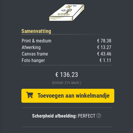
Samenvatting
Print & medium
€ 78.38
Afwerking
€ 13.27
Canvas frame
€ 43.46
Foto hanger
€ 1.11
€ 136.23
(Enthält 21% MwSt.)
Toevoegen aan winkelmandje
Scherpheid afbeelding:
PERFECT