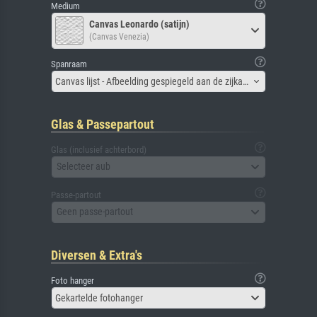
Medium
Canvas Leonardo (satijn)
(Canvas Venezia)
Spanraam
Canvas lijst - Afbeelding gespiegeld aan de zijkant
Glas & Passepartout
Glas (inclusief achterbord)
Selecteer aub
Passe-partout
Geen passe-partout
Diversen & Extra's
Foto hanger
Gekartelde fotohanger