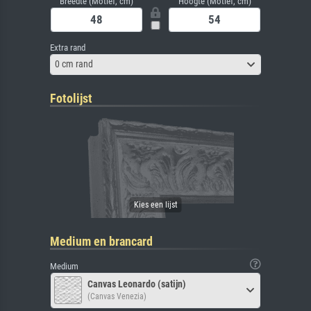
Breedte (Motief, cm)
Hoogte (Motief, cm)
Extra rand
0 cm rand
Fotolijst
Medium en brancard
Medium
Canvas Leonardo (satijn)
(Canvas Venezia)