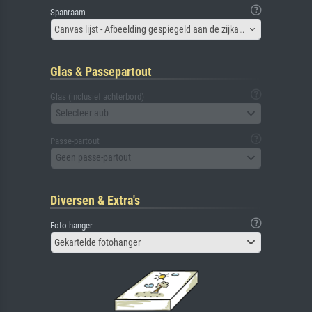
Spanraam
Canvas lijst - Afbeelding gespiegeld aan de zijkant
Glas & Passepartout
Glas (inclusief achterbord)
Selecteer aub
Passe-partout
Geen passe-partout
Diversen & Extra's
Foto hanger
Gekartelde fotohanger