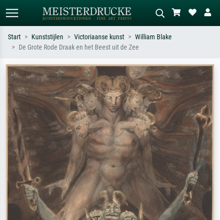
Start
Kunststijlen
Victoriaanse kunst
William Blake
De Grote Rode Draak en het Beest uit de Zee
Standaard zoeken
AI-beeldzoeker
Zoek op kunstenaar, titel of stijl – bijv.
Beschrijf de scène – bijv. groene
Monet, Sterrennacht, impressionisme,
weide, abstract met veel rood, donker
Hokusai-golf, naakt.
olieverfschilderij, staand naakt naast
een boom.