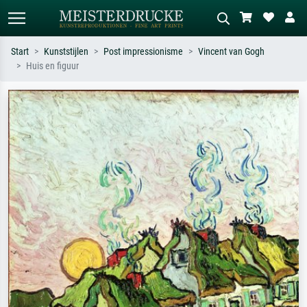
Start
Kunststijlen
Post impressionisme
Vincent van Gogh
Huis en figuur
Standaard zoeken
AI-beeldzoeker
Zoek op kunstenaar, titel of stijl – bijv.
Beschrijf de scène – bijv. groene
Monet, Sterrennacht, impressionisme,
weide, abstract met veel rood, donker
Hokusai-golf, naakt.
olieverfschilderij, staand naakt naast
een boom.