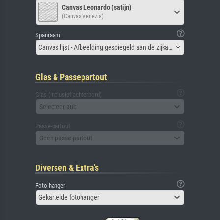
Canvas Leonardo (satijn)
(Canvas Venezia)
Spanraam
Canvas lijst - Afbeelding gespiegeld aan de zijkant
Glas & Passepartout
Glas (inclusief achterbord)
Selecteer aub
Passe-partout
Geen passe-partout
Diversen & Extra's
Foto hanger
Gekartelde fotohanger