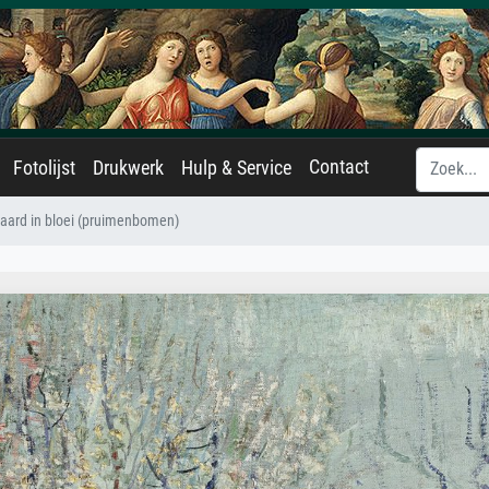
Contact
Fotolijst
Drukwerk
Hulp & Service
ard in bloei (pruimenbomen)