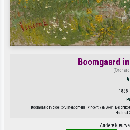
Boomgaard in
(Orchard
V
1888 
P
Boomgaard in bloei (pruimenbomen) · Vincent van Gogh. Beschikbaar
National 
Andere kleurv