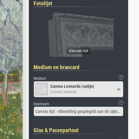
Fotolijst
Medium en brancard
Medium
Canvas Leonardo (satijn)
(Canvas Venezia)
Spanraam
Canvas lijst - Afbeelding gespiegeld aan de zijkant
Glas & Passepartout