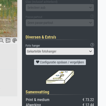
Glas (inclusief achterbord)
Selecteer aub
Passe-partout
Geen passe-partout
Diversen & Extra's
Foto hanger
Gekartelde fotohanger
Configuratie opslaan / vergelijken
.
Samenvatting
Print & medium
€ 73.22
Afwerking
€ 12.44