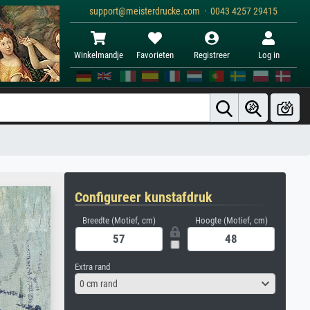
support@meisterdrucke.com · 0043 4257 29415
Winkelmandje
Favorieten
Registreer
Log in
Configureer kunstafdruk
Breedte (Motief, cm)
Hoogte (Motief, cm)
Extra rand
0 cm rand