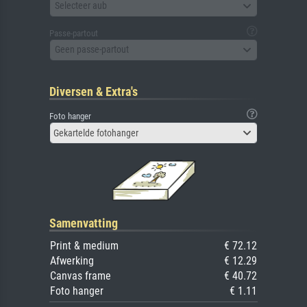
Selecteer aub
Passe-partout
Geen passe-partout
Diversen & Extra's
Foto hanger
Gekartelde fotohanger
Samenvatting
Print & medium
€ 72.12
Afwerking
€ 12.29
Canvas frame
€ 40.72
Foto hanger
€ 1.11