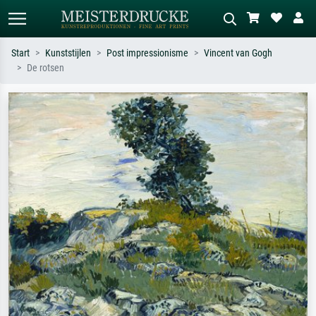
Start
Kunststijlen
Post impressionisme
Vincent van Gogh
De rotsen
Standaard zoeken
AI-beeldzoeker
Zoek op kunstenaar, titel of stijl – bijv.
Beschrijf de scène – bijv. groene
Monet, Sterrennacht, impressionisme,
weide, abstract met veel rood, donker
Hokusai-golf, naakt.
olieverfschilderij, staand naakt naast
een boom.