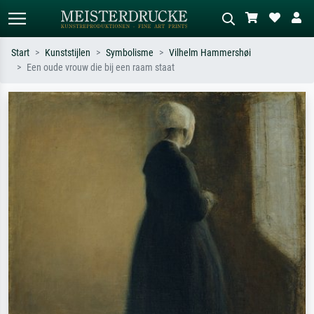
Start
Kunststijlen
Symbolisme
Vilhelm Hammershøi
Een oude vrouw die bij een raam staat
Standaard zoeken
AI-beeldzoeker
Zoek op kunstenaar, titel of stijl – bijv.
Beschrijf de scène – bijv. groene
Monet, Sterrennacht, impressionisme,
weide, abstract met veel rood, donker
Hokusai-golf, naakt.
olieverfschilderij, staand naakt naast
een boom.