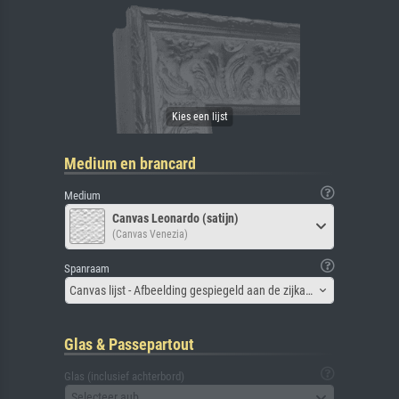
Medium en brancard
Medium
Canvas Leonardo (satijn)
(Canvas Venezia)
Spanraam
Canvas lijst - Afbeelding gespiegeld aan de zijkant
Glas & Passepartout
Glas (inclusief achterbord)
Selecteer aub