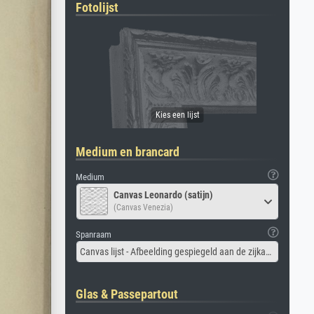
Fotolijst
Medium en brancard
Medium
Canvas Leonardo (satijn)
(Canvas Venezia)
Spanraam
Canvas lijst - Afbeelding gespiegeld aan de zijkant
Glas & Passepartout