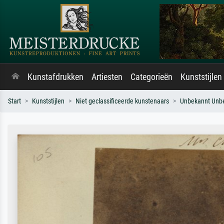
Kunstafdrukken
Artiesten
Categorieën
Kunststijlen
Start
Kunststijlen
Niet geclassificeerde kunstenaars
Unbekannt Unb