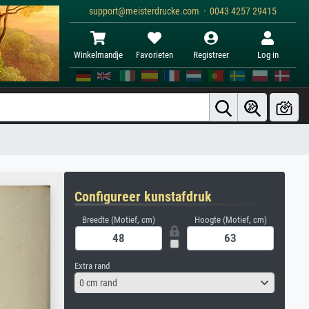
support@meisterdrucke.com · 0043 4257 29415
Winkelmandje
Favorieten
Registreer
Log in
Configureer kunstafdruk
Breedte (Motief, cm)
Hoogte (Motief, cm)
Extra rand
0 cm rand