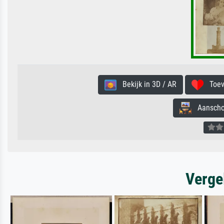
Bekijk in 3D / AR
Toevo
Aanschouw
Verge