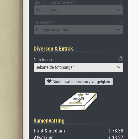
Glas (inclusief achterbord)
Selecteer aub
Passe-partout
Geen passe-partout
Diversen & Extra's
Foto hanger
Gekartelde fotohanger
Configuratie opslaan / vergelijken
Samenvatting
Print & medium
€ 78.38
Afwerking
€ 13.27