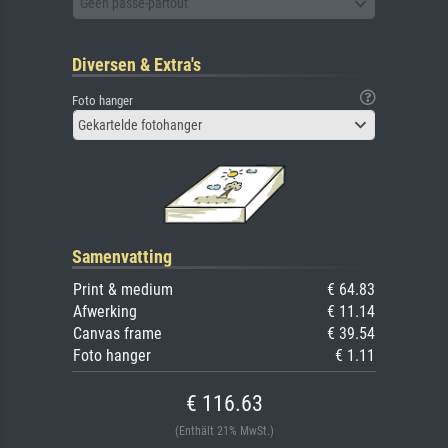
Geen passe-partout
Diversen & Extra's
Foto hanger
Gekartelde fotohanger
Samenvatting
Print & medium
€ 64.83
Afwerking
€ 11.14
Canvas frame
€ 39.54
Foto hanger
€ 1.11
€ 116.63
(Enthält 21% MwSt.)