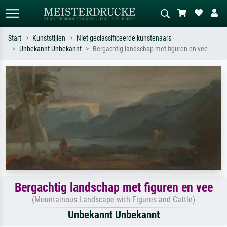
Start
Kunststijlen
Niet geclassificeerde kunstenaars
Unbekannt Unbekannt
Bergachtig landschap met figuren en vee
Standaard zoeken
AI-beeldzoeker
Zoek op kunstenaar, titel of stijl – bijv.
Beschrijf de scène – bijv. groene
Monet, Sterrennacht, impressionisme,
weide, abstract met veel rood, donker
Hokusai-golf, naakt.
olieverfschilderij, staand naakt naast
een boom.
Bergachtig landschap met figuren en vee
(Mountainous Landscape with Figures and Cattle)
Unbekannt Unbekannt