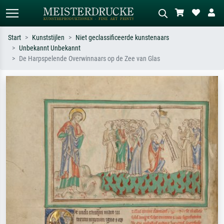
Start
Kunststijlen
Niet geclassificeerde kunstenaars
Unbekannt Unbekannt
Standaard zoeken
AI-beeldzoeker
De Harpspelende Overwinnaars op de Zee van Glas
Zoek op kunstenaar, titel of stijl – bijv.
Beschrijf de scène – bijv. groene
Monet, Sterrennacht, impressionisme,
weide, abstract met veel rood, donker
Hokusai-golf, naakt.
olieverfschilderij, staand naakt naast
een boom.