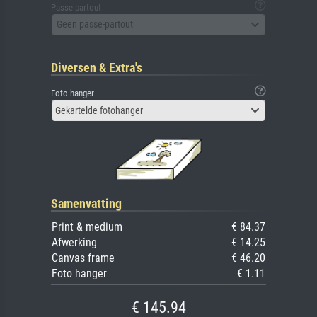
Passe-partout
Geen passe-partout
Diversen & Extra's
Foto hanger
Gekartelde fotohanger
Samenvatting
Print & medium
€ 84.37
Afwerking
€ 14.25
Canvas frame
€ 46.20
Foto hanger
€ 1.11
€ 145.94