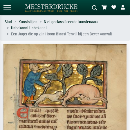
Start
Kunststijlen
Niet geclassificeerde kunstenaars
Unbekannt Unbekannt
Standaard zoeken
AI-beeldzoeker
Een Jager die op zijn Hoorn Blaast Terwijl hij een Bever Aanvalt
Zoek op kunstenaar, titel of stijl – bijv.
Beschrijf de scène – bijv. groene
Monet, Sterrennacht, impressionisme,
weide, abstract met veel rood, donker
Hokusai-golf, naakt.
olieverfschilderij, staand naakt naast
een boom.