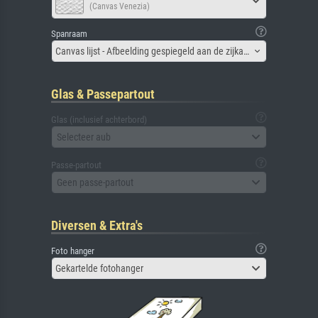
(Canvas Venezia)
Spanraam
Canvas lijst - Afbeelding gespiegeld aan de zijkant
Glas & Passepartout
Glas (inclusief achterbord)
Selecteer aub
Passe-partout
Geen passe-partout
Diversen & Extra's
Foto hanger
Gekartelde fotohanger