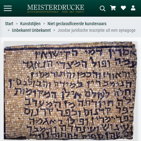
Start
Kunststijlen
Niet geclassificeerde kunstenaars
Unbekannt Unbekannt
Joodse juridische inscriptie uit een synagoge
Standaard zoeken
AI-beeldzoeker
Zoek op kunstenaar, titel of stijl – bijv.
Beschrijf de scène – bijv. groene
Monet, Sterrennacht, impressionisme,
weide, abstract met veel rood, donker
Hokusai-golf, naakt.
olieverfschilderij, staand naakt naast
een boom.