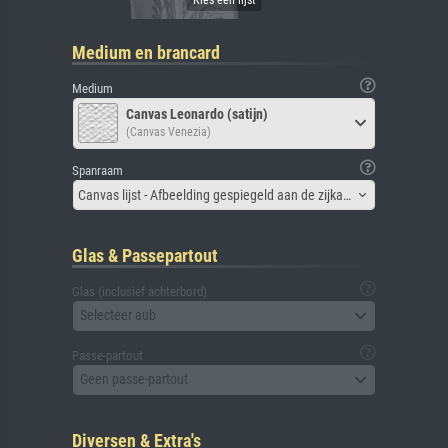
Medium en brancard
Medium
Canvas Leonardo (satijn)
(Canvas Venezia)
Spanraam
Canvas lijst - Afbeelding gespiegeld aan de zijkant
Glas & Passepartout
Glas (inclusief achterbord)
Selecteer aub
Passe-partout
Geen passe-partout
Diversen & Extra's