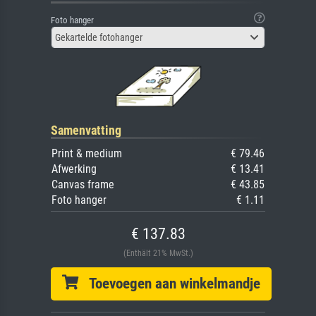
Foto hanger
Gekartelde fotohanger
Samenvatting
Print & medium
€ 79.46
Afwerking
€ 13.41
Canvas frame
€ 43.85
Foto hanger
€ 1.11
€ 137.83
(Enthält 21% MwSt.)
Toevoegen aan winkelmandje