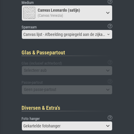
Medium
Canvas Leonardo (satijn)
(Canvas Venezia)
Spanraam
Canvas lijst - Afbeelding gespiegeld aan de zijkant
Glas & Passepartout
Glas (inclusief achterbord)
Selecteer aub
Passe-partout
Geen passe-partout
Diversen & Extra's
Foto hanger
Gekartelde fotohanger