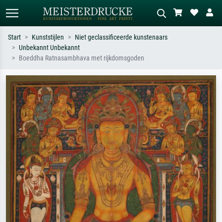
Start
Kunststijlen
Niet geclassificeerde kunstenaars
Unbekannt Unbekannt
Standaard zoeken
AI-beeldzoeker
Boeddha Ratnasambhava met rijkdomsgoden
Zoek op kunstenaar, titel of stijl – bijv.
Beschrijf de scène – bijv. groene
Monet, Sterrennacht, impressionisme,
weide, abstract met veel rood, donker
Hokusai-golf, naakt.
olieverfschilderij, staand naakt naast
een boom.