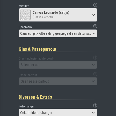
Medium
Canvas Leonardo (satijn)
(Canvas Venezia)
Spanraam
Canvas lijst - Afbeelding gespiegeld aan de zijkant
Glas & Passepartout
Glas (inclusief achterbord)
Selecteer aub
Passe-partout
Geen passe-partout
Diversen & Extra's
Foto hanger
Gekartelde fotohanger