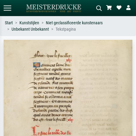
Start
Kunststijlen
Niet geclassificeerde kunstenaars
Unbekannt Unbekannt
Tekstpagina
Standaard zoeken
AI-beeldzoeker
Zoek op kunstenaar, titel of stijl – bijv.
Beschrijf de scène – bijv. groene
Monet, Sterrennacht, impressionisme,
weide, abstract met veel rood, donker
Hokusai-golf, naakt.
olieverfschilderij, staand naakt naast
een boom.