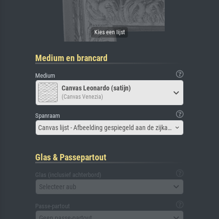
Medium en brancard
Medium
Canvas Leonardo (satijn)
(Canvas Venezia)
Spanraam
Canvas lijst - Afbeelding gespiegeld aan de zijkant
Glas & Passepartout
Glas (inclusief achterbord)
Selecteer aub
Passe-partout
Geen passe-partout