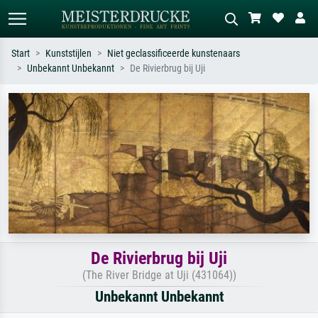
Start
Kunststijlen
Niet geclassificeerde kunstenaars
Unbekannt Unbekannt
De Rivierbrug bij Uji
Standaard zoeken
AI-beeldzoeker
Zoek op kunstenaar, titel of stijl – bijv.
Beschrijf de scène – bijv. groene
Monet, Sterrennacht, impressionisme,
weide, abstract met veel rood, donker
Hokusai-golf, naakt.
olieverfschilderij, staand naakt naast
een boom.
De Rivierbrug bij Uji
(The River Bridge at Uji (431064))
Unbekannt Unbekannt