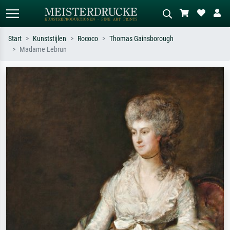
Start
Kunststijlen
Rococo
Thomas Gainsborough
Madame Lebrun
Standaard zoeken
AI-beeldzoeker
Zoek op kunstenaar, titel of stijl – bijv.
Beschrijf de scène – bijv. groene
Monet, Sterrennacht, impressionisme,
weide, abstract met veel rood, donker
Hokusai-golf, naakt.
olieverfschilderij, staand naakt naast
een boom.