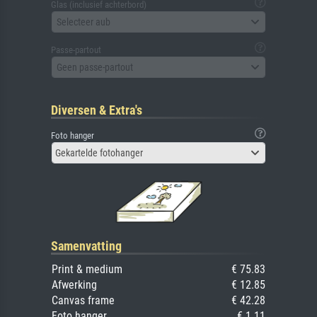
Glas (inclusief achterbord)
Selecteer aub
Passe-partout
Geen passe-partout
Diversen & Extra's
Foto hanger
Gekartelde fotohanger
Samenvatting
Print & medium
€ 75.83
Afwerking
€ 12.85
Canvas frame
€ 42.28
Foto hanger
€ 1.11