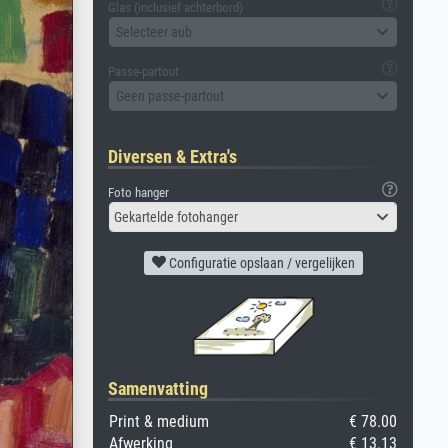
Glas (inclusief achterbord)
Selecteer aub
Passe-partout
Geen passe-partout
Diversen & Extra's
Foto hanger
Gekartelde fotohanger
Configuratie opslaan / vergelijken
Samenvatting
Print & medium
€ 78.00
Afwerking
€ 13.13