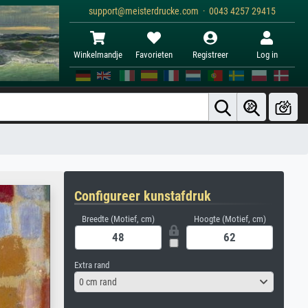
support@meisterdrucke.com · 0043 4257 29415
Winkelmandje
Favorieten
Registreer
Log in
Configureer kunstafdruk
Breedte (Motief, cm)
Hoogte (Motief, cm)
Extra rand
0 cm rand