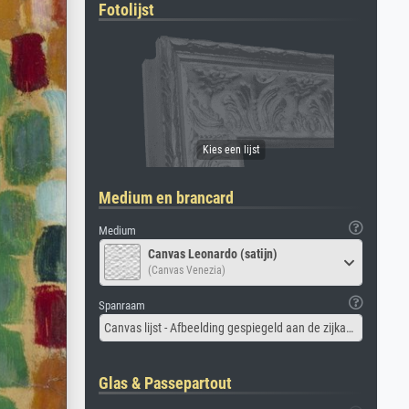
Fotolijst
Medium en brancard
Medium
Canvas Leonardo (satijn)
(Canvas Venezia)
Spanraam
Canvas lijst - Afbeelding gespiegeld aan de zijkant
Glas & Passepartout