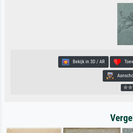
Bekijk in 3D / AR
Toevo
Aanschouw
Verge