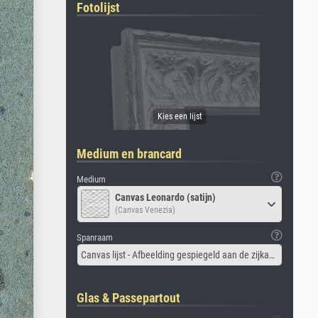
Fotolijst
Medium en brancard
Medium
Canvas Leonardo (satijn)
(Canvas Venezia)
Spanraam
Canvas lijst - Afbeelding gespiegeld aan de zijkant
Glas & Passepartout