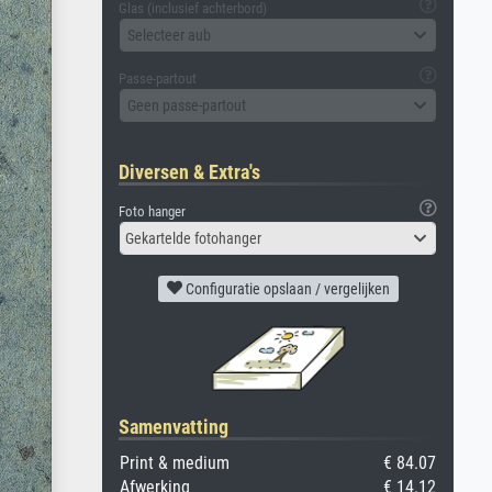
Glas (inclusief achterbord)
Selecteer aub
Passe-partout
Geen passe-partout
Diversen & Extra's
Foto hanger
Gekartelde fotohanger
Configuratie opslaan / vergelijken
Samenvatting
Print & medium
€ 84.07
Afwerking
€ 14.12