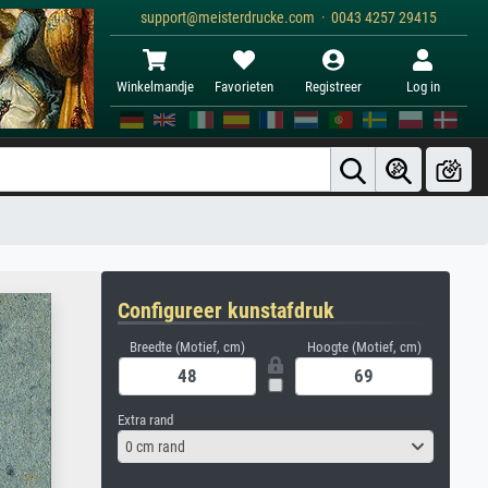
support@meisterdrucke.com · 0043 4257 29415
Winkelmandje
Favorieten
Registreer
Log in
Configureer kunstafdruk
Breedte (Motief, cm)
Hoogte (Motief, cm)
Extra rand
0 cm rand