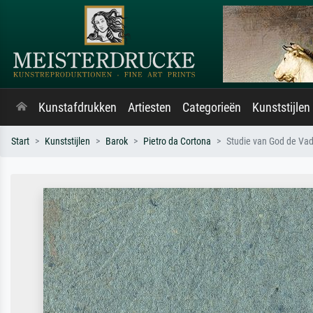
Kunstafdrukken
Artiesten
Categorieën
Kunststijlen
Start
Kunststijlen
Barok
Pietro da Cortona
Studie van God de Va