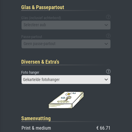
Glas & Passepartout
Glas (inclusief achterbord)
Selecteer aub
Passe-partout
Geen passe-partout
Diversen & Extra's
Foto hanger
Gekartelde fotohanger
Samenvatting
Print & medium
€ 66.71