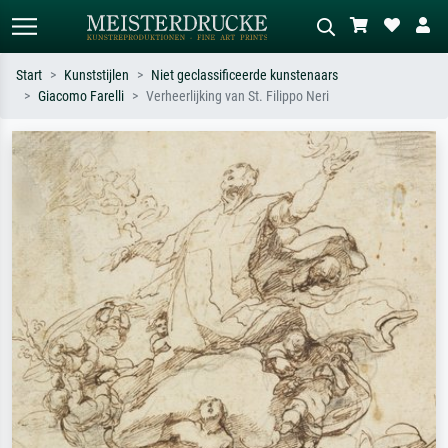
Start
Kunststijlen
Niet geclassificeerde kunstenaars
Giacomo Farelli
Verheerlijking van St. Filippo Neri
Standaard zoeken
AI-beeldzoeker
Zoek op kunstenaar, titel of stijl – bijv.
Beschrijf de scène – bijv. groene
Monet, Sterrennacht, impressionisme,
weide, abstract met veel rood, donker
Hokusai-golf, naakt.
olieverfschilderij, staand naakt naast
een boom.