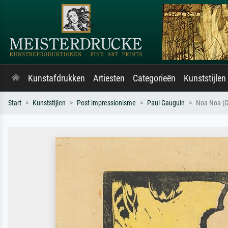
Kunstafdrukken
Artiesten
Categorieën
Kunststijlen
Start
Kunststijlen
Post impressionisme
Paul Gauguin
Noa Noa (G