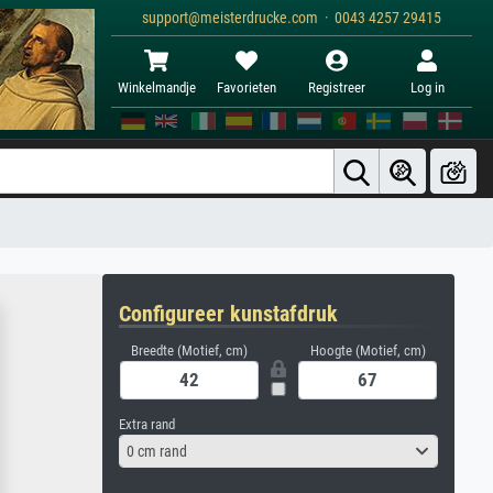
support@meisterdrucke.com · 0043 4257 29415
Winkelmandje
Favorieten
Registreer
Log in
Configureer kunstafdruk
Breedte (Motief, cm)
Hoogte (Motief, cm)
Extra rand
0 cm rand