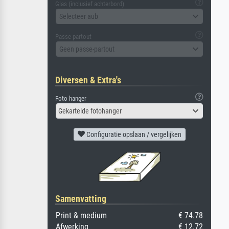
Glas (inclusief achterbord)
Selecteer aub
Passe-partout
Geen passe-partout
Diversen & Extra's
Foto hanger
Gekartelde fotohanger
Configuratie opslaan / vergelijken
Samenvatting
Print & medium
€ 74.78
Afwerking
€ 12.72