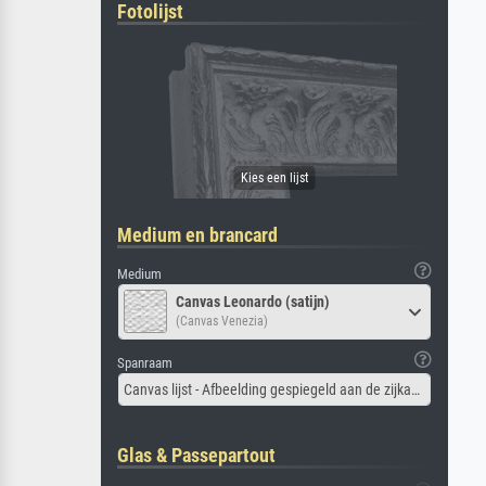
Fotolijst
Medium en brancard
Medium
Canvas Leonardo (satijn)
(Canvas Venezia)
Spanraam
Canvas lijst - Afbeelding gespiegeld aan de zijkant
Glas & Passepartout