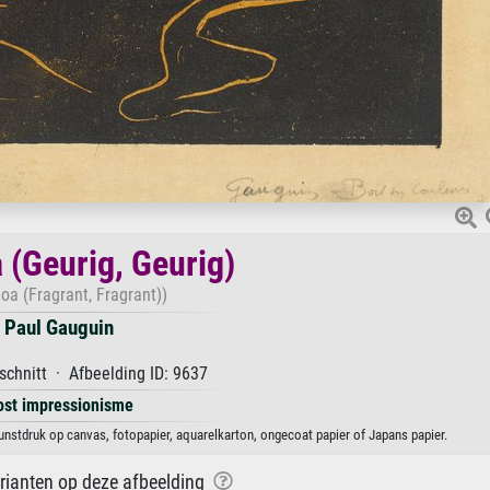
 (Geurig, Geurig)
oa (Fragrant, Fragrant))
Paul Gauguin
chnitt · Afbeelding ID: 9637
ost impressionisme
unstdruk op canvas, fotopapier, aquarelkarton, ongecoat papier of Japans papier.
arianten op deze afbeelding