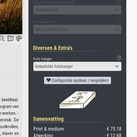
Glas (inclusief achterbord)
Selecteer aub
Passe-partout
Geen passe-partout
Diversen & Extra's
Foto hanger
Gekartelde fotohanger
Configuratie opslaan / vergelijken
 beeldtaal.
nogram van
n werken. -
Samenvatting
ierstuk. De
outkrullen,
Print & medium
€ 75.18
, klaver en
Afwerking
€ 12.68