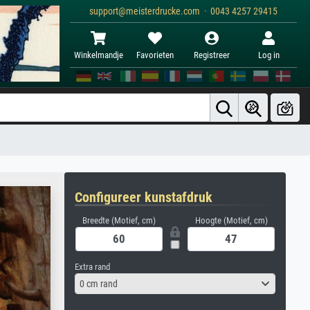
support@meisterdrucke.com · 0043 4257 29415
Winkelmandje
Favorieten
Registreer
Log in
Configureer kunstafdruk
Breedte (Motief, cm)
Hoogte (Motief, cm)
Extra rand
0 cm rand