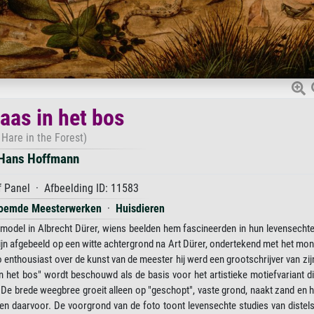
aas in het bos
 Hare in the Forest)
Hans Hoffmann
 Panel · Afbeelding ID: 11583
oemde Meesterwerken
·
Huisdieren
odel in Albrecht Dürer, wiens beelden hem fascineerden in hun levensechte
jn afgebeeld op een witte achtergrond na Art Dürer, ondertekend met het mo
 enthousiast over de kunst van de meester hij werd een grootschrijver van zij
in het bos" wordt beschouwd als de basis voor het artistieke motiefvariant d
. De brede weegbree groeit alleen op "geschopt", vaste grond, naakt zand en h
issen daarvoor. De voorgrond van de foto toont levensechte studies van distels