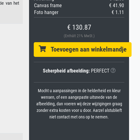
ie van het
Canvas frame
€ 41.90
Foto hanger
€ 1.11
€ 130.87
(Enthält 21% MwSt.)
Toevoegen aan winkelmandje
Scherpheid afbeelding:
PERFECT
Mocht u aanpassingen in de helderheid en kleur
wensen, of een aangepaste uitsnede van de
afbeelding, dan voeren wij deze wijzigingen graag
zonder extra kosten voor u door. Aarzel alstublieft
niet contact met ons op te nemen.