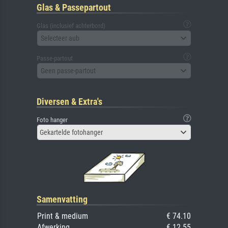
Glas & Passepartout
Glas (inclusief achterbord)
Selecteer aub
Passe-partout
Geen passe-partout
Diversen & Extra's
Foto hanger
Gekartelde fotohanger
Samenvatting
Print & medium
€ 74.10
Afwerking
€ 12.55