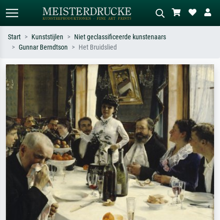
Start
Kunststijlen
Niet geclassificeerde kunstenaars
Gunnar Berndtson
Het Bruidslied
Standaard zoeken
AI-beeldzoeker
Zoek op kunstenaar, titel of stijl – bijv.
Beschrijf de scène – bijv. groene
Monet, Sterrennacht, impressionisme,
weide, abstract met veel rood, donker
Hokusai-golf, naakt.
olieverfschilderij, staand naakt naast
een boom.