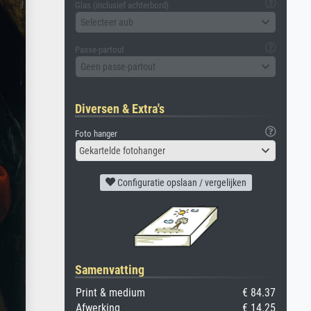
Glas (inclusief achterbord)
Selecteer aub
Passe-partout
Geen passe-partout
Diversen & Extra's
Foto hanger
Gekartelde fotohanger
Configuratie opslaan / vergelijken
Samenvatting
Print & medium
€ 84.37
Afwerking
€ 14.25