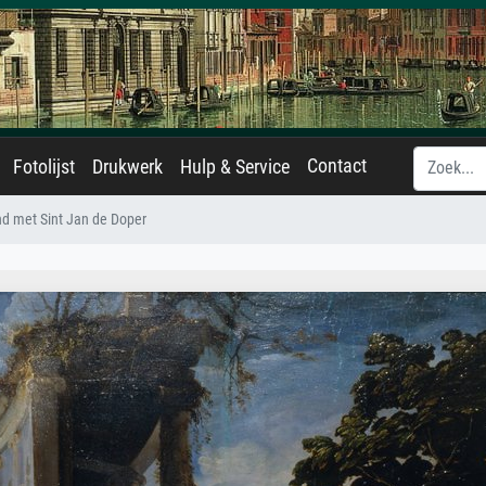
Contact
Fotolijst
Drukwerk
Hulp & Service
d met Sint Jan de Doper